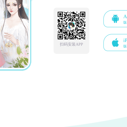
A
版
i
扫码安装APP
版